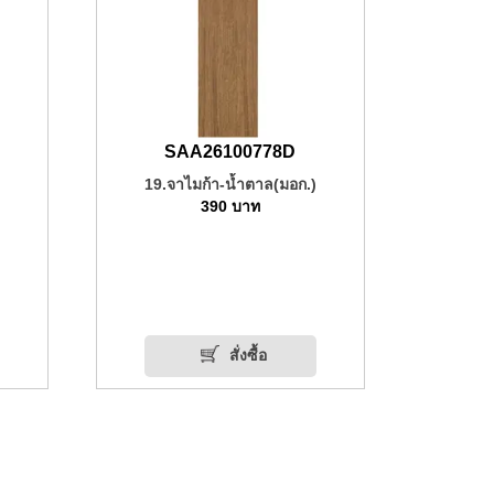
SAA26100778D
19.จาไมก้า-น้ำตาล(มอก.)
390
บาท
สั่งซื้อ