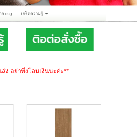
อก scg
เกร็ดความรู้
นส่ง
อย่าพึ่งโอนเงินนะค่ะ
**