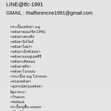
LINE@tfc-1991
GMAIL : thaiflorencne1991@gmail.com
กระเบื้องหลังคา scg
+
หลังคาคอนกรีต CPAC
+
หลังคาเพรจทีจ
+
หลังคานิสไตล์
+
หลังคาไอยร่า
+
หลังคาเอ็กซ์เซลล่า
+
หลังคาลอนคู่เอสซีจี
+
หลังคาเคิฟลอน
+
หลังคาพรีม่า
+หลังคาโปรลอน
+
กระเบื้อง scg โปร่งแสง
+
ครอบหลังคา
+อุปกรณ์ครอบหลังคา
อิฐมวลเบา
+Thaicon
+Airblock
กระบื้องปูพื้น sosuco