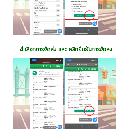
4.เลือกการจัดส่ง เเละ คลิกยืนยันการจัดส่ง