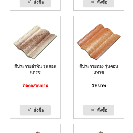
สั่งซื้อ
สั่งซื้อ
สีประกายอำพัน รุ่นคอน
สีประกายทอง รุ่นคอน
แทรซ
แทรซ
ติดต่อสอบถาม
19
บาท
สั่งซื้อ
สั่งซื้อ