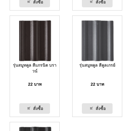
สั่งซื้อ
สั่งซื้อ
รุ่นสมูทคูล สีแกรนิต บรา
รุ่นสมูทคูล สีคูลเกรย์
วน์
22
บาท
22
บาท
สั่งซื้อ
สั่งซื้อ