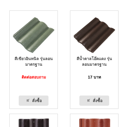
สีเขียวอินทนิล รุ่นลอน
สีน้ำตาลโอ๊คแดง รุ่น
มาตรฐาน
ลอนมาตรฐาน
ติดต่อสอบถาม
17
บาท
สั่งซื้อ
สั่งซื้อ