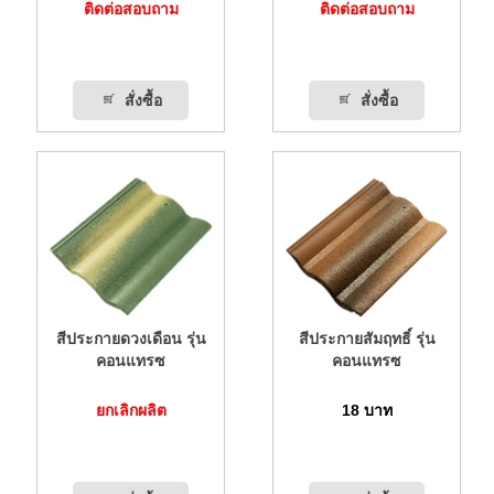
ติดต่อสอบถาม
ติดต่อสอบถาม
สั่งซื้อ
สั่งซื้อ
สีประกายดวงเดือน รุ่น
สีประกายสัมฤทธิ์ รุ่น
คอนแทรซ
คอนแทรซ
ยกเลิกผลิต
18
บาท