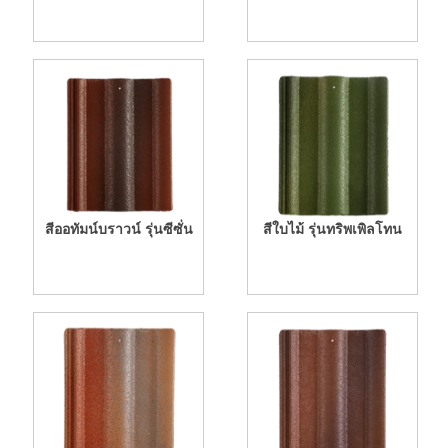
สีออทัมน์บราวน์ รุ่นซีซั่น
สีใบไม้ รุ่นทริพเพิลโทน