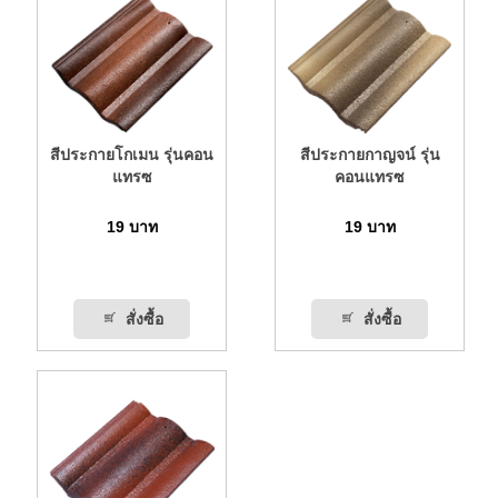
สีประกายโกเมน รุ่นคอน
สีประกายกาญจน์ รุ่น
แทรซ
คอนแทรซ
19
บาท
19
บาท
สั่งซื้อ
สั่งซื้อ