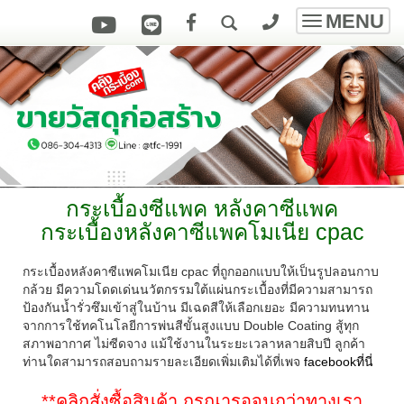
MENU
Toggle
navigatio
กระเบื้องซีแพค หลังคาซีแพค
กระเบื้องหลังคาซีแพคโมเนีย cpac
กระเบื้องหลังคาซีแพคโมเนีย cpac ที่ถูกออกแบบให้เป็นรูปลอนกาบ
กล้วย มีความโดดเด่นนวัตกรรมใต้แผ่นกระเบื้องที่มีความสามารถ
ป้องกันน้ำรั่วซึมเข้าสู่ในบ้าน มีเฉดสีให้เลือกเยอะ มีความทนทาน
จากการใช้ทคโนโลยีการพ่นสีขั้นสูงแบบ Double Coating สู้ทุก
สภาพอากาศ ไม่ซีดจาง แม้ใช้งานในระยะเวลาหลายสิบปี ลูกค้า
ท่านใดสามารถสอบถามรายละเอียดเพิ่มเติมได้ที่เพจ
facebookที่นี่
**คลิกสั่งซื้อสินค้า กรุณารอจนกว่าทางเรา