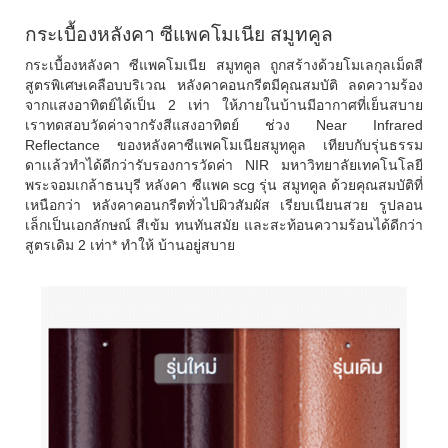
กระเบื้องหลังคา ซีแพคโมเนีย สมูทคูล
กระเบื้องหลังคา ซีแพคโมเนีย
สมูทคูล
ถูกสร้างด้วยโมเลกุลเม็ดสี
สูตรพิเศษเคลือบบริเวณ หลังคาคอนกรีตมีคุณสมบัติ ลดความร้อง
จากแสงอาทิตย์ได้เป็น 2 เท่า ให้ภายในบ้านมีอากาศที่เย็นสบาย
เราทดสอบวัดค่าจากรังสีแสงอาทิตย์ ช่วง Near Infrared
Reflectance ของ
หลังคาซีแพคโมเนี
ยสมูทคูล เทียบกับรุ่นธรรม
ดาเเล้วทำได้ดีกว่ารับรองการวัดค่า NIR มหาวิทยาลัยเทคโนโลยี
พระจอมเกล้าธนบุรี หลังคา
ซีแพค
scg รุ่น สมูทคูล
ด้วยคุณสมบัติที่
เหนือกว่า หลังคาคอนกรีตทั่วไปผิวสัมผัส เรียบเนียนสวย รูปลอน
เล็กเป็นเอกลักษณ์ สีเข้ม ทนทันสมัย และสะท้อนความร้อนได้ดีกว่า
สูตรเดิม 2 เท่า* ทำให้ บ้านอยู่สบาย