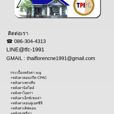
ติดต่อเรา
☎ 086-304-4313
LINE@tfc-1991
GMAIL : thaiflorencne1991@gmail.com
กระเบื้องหลังคา scg
+
หลังคาคอนกรีต CPAC
+
หลังคาเพรจทีจ
+
หลังคานิสไตล์
+
หลังคาไอยร่า
+
หลังคาเอ็กซ์เซลล่า
+
หลังคาลอนคู่เอสซีจี
+
หลังคาเคิฟลอน
+
หลังคาพรีม่า