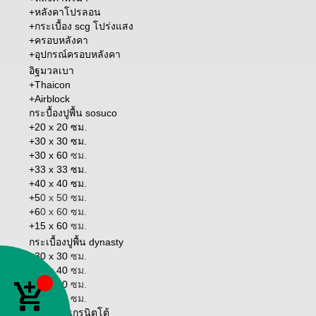
+หลังคาโปรลอน
+
กระเบื้อง scg โปร่งแสง
+
ครอบหลังคา
+อุปกรณ์ครอบหลังคา
อิฐมวลเบา
+Thaicon
+Airblock
กระบื้องปูพื้น sosuco
+20 x 20 ซม.
+30 x 30 ซม.
+30 x 60
ซม.
+33 x 33 ซม.
+40 x 40 ซม.
+5
0 x 50 ซม.
+6
0 x 60 ซม.
+15 x 60
ซม.
กระเบื้องปูพื้น dynasty
+30 x 30
ซม.
+40 x 40
ซม.
+60 x 60
ซม.
+80 x 80
ซม.
กระเบื้องแกรนิตโต้