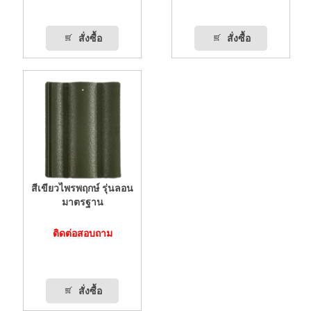
สั่งซื้อ
สั่งซื้อ
สีเขียวไพรพฤกษ์ รุ่นลอน
มาตรฐาน
ติดต่อสอบถาม
สั่งซื้อ