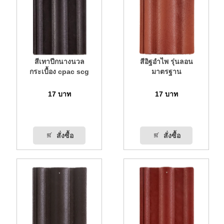
สีเทาปีกนางนวล
สีอิฐอำไพ รุ่นลอน
กระเบื้อง cpac scg
มาตรฐาน
17
บาท
17
บาท
สั่งซื้อ
สั่งซื้อ