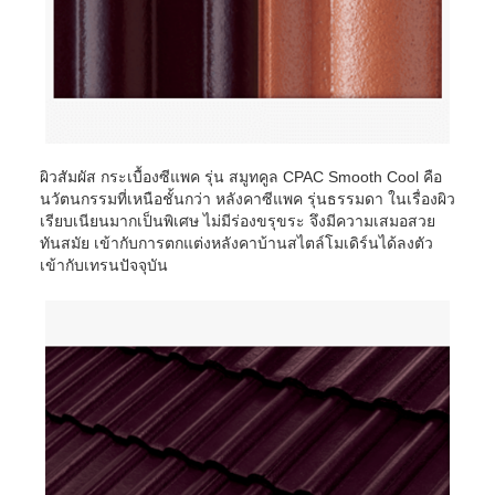
ผิวสัมผัส กระเบื้องซีแพค รุ่น สมูทคูล CPAC Smooth Cool คือ
นวัตนกรรมที่เหนือชั้นกว่า หลังคาซีแพค รุ่นธรรมดา ในเรื่องผิว
เรียบเนียนมากเป็นพิเศษ ไม่มีร่องขรุขระ จึงมีความเสมอสวย
ทันสมัย เข้ากับการตกแต่งหลังคาบ้านสไตล์โมเดิร์นได้ลงตัว
เข้ากับเทรนปัจจุบัน