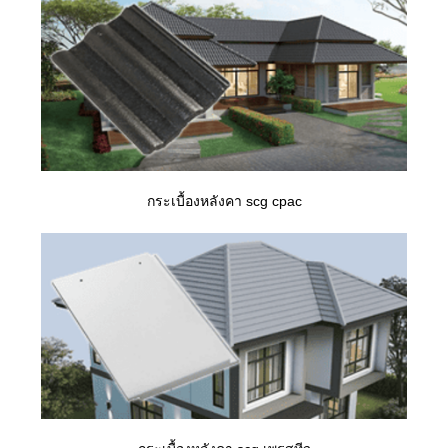
กระเบื้องหลังคา scg cpac