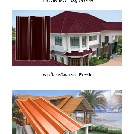
กระเบื้องหลังคา scg เพรสทีจ
กระเบื้องหลังคา scg Excella