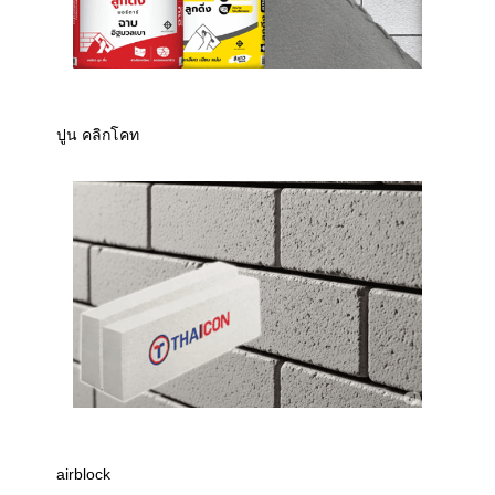
ปูน คลิกโคท
airblock