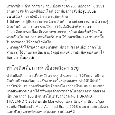
บริการอื่นๆ ด้านการขาย
กระเบื้อง
หลังคา scg
นอกจาก tfc 1991
จ่าหน่ายสินค้า เอสซีจีออนไลน์ ยังมีมีบริการ
สั่งซื้อรูปเเบบอ
อนไล์น์
เเล้ว เรายังมีบริการด้านอื่นๆด้วย
1.มีฝ่ายขาย ผู้มีประสบการณ์ขายสินค้า มาอย่างยาวนาน มีความรู้
ด้านสินค้าเเละ ราคา รวมถึงการใจัดส่งสินค้าทั่งประเทศ
2.การจัดส่งกระเบื้อง มีเรทราคาเเตกกต่างกันเเต่ละพื้นที่จังหวัด
หากเป็นในเขต กรุงเทพหรือปริมฑน ใช้เวลาเพียง 1-3 วันเท่านั้น
ในการจัดส่ง ให้รวดเร็วทันใจ
3.หากลูกค้าได้รับความเสียหายจน มีความชำรุดเสื่อมราคา ไม่
สามารถใช้งานกระเบื้องตามวัตถุประสงค์ เรายินดีเคลมสินค้าให้
ติดต่อเราได้เลยค่ะ
ทำไมถึงเลือก กระเบื้องหลังคา scg
ทำไมถึงเลือก กระเบื้องหลังคา scg เป็นเพราะว่าได้รับความนิยม
อันดับหนึ่งของวัสดุก่อสร้าง กระเบื้องมุงหลังคา ทำให้ได้นับไว้
วางใจผู้รับเหมาก่อสร้างหรือเจ้าของโครงการบ้านเป็นระยะเวลา
มาอย่างยาวนาน ที่ได้สร้างมูลค่าการตลาดในวงการงานก่อสร้าง
เป็นเวลากว่า 100 ปี จนทำให้ได้รับรางวัล No.1 BRAND
THAILAND ปี 2018 บนปก Marketeer และ นิตยสาร BrandAge
รวมถึง Thailand’s Most Admired Brand 2018 นหมวดแผ่นหลังคา
แสดงถึงคุณภาพที่ยอดของของแบรนด์เอสซีจี