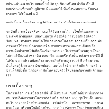
อย่างแน่นอน จนในขณะนี้ บริษัท ปูนซิเมนต์ไทย จำกัด เป็นที่
ยอมรับน่าเชื่อระดับภูมิภาค มีคุณสมบัติ ที่แข็งรงทนทาน รับแรง
กระแทกได้เป็นอย่างดี
จนบัดนี้ กระเบื้องหลังคา scg ได้รับความไว้วางใจทั้งในและต่างประเทศ
จนบัดนี้
กระเบื้อง
หลังคา scg
ได้รับความไว้วางใจทั้งในและต่าง
ประเทศ ด้วยคุณสมบัติเด่นทุกรุ่น ต้องมีคือ การป้องกันรังสีความ
ร้อน ที่จะช่วยประหยัดไฟให้แก่สมาชิกในครอบครัวอันเป็นการเพิ่ม
ภาระค่าใช้จ่าย มีฉลากเบอร์ 5 จากกระทรวงพลังงานยืนยันถึง
ความคุ้มค่าหากใช้ผลิตภัณฑ์จากทางเรา ไม่ว่าจะเป็นวัสดุ หลังคา
ไฟเบอร์ซีเมนต์ เซรามิค คอนกรีต คอนกรีต ดังนั้น
หลังคา เอสซีจี
ที่
ได้รับ ฉลากประหยัดพลังงานประสิทธิภาพสูง เบอร์ 5 สร้างความ
มั่นใจต่อผู้โภค เเละ ยังคงพัฒนาเทคโนโลยีการผลิตสินค้าก่อสร้าง
บ้านให้ดียิ่งขึ้น นึกถึงสมาชิกในครอบครัวให้ปลอดภัยจากสินค้าของ
เรา
กระเบื้อง
scg
ในการเลือก กระเบื้องเอสซีจี ที่ให้เหมาะสมกับสไตล์บ้านที่แตกต่าง
กัน รวมถึงพิจารณาในการตัดสินซื้อ หลังคา scg รุ่นไหนถึงเหมาะ
สมในการก่อสร้างบ้านสักหลัง เช่นคำนึง สภาพอากาศ สภาพ
แวดล้อม บริเวณใกล้เคียงบ้าน การบำรุงรักษาหลังคาง่ายยากเพียง