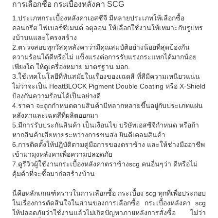
การเลือกซื้อ กระเบื้องหลังคา SCG
1.ประเภทกระเบื้องหลังคาเอสซีจี มีหลายประเภทให้เลือกซื้อ
คอนกรีต ไฟเบอร์ซีเมนต์ จตุลอน ให้เลือกใช้งานให้เหมาะกับรูปทร
งบ้านแและโครงสร้าง
2.ตรวจสอบทุกวัสดุหลังคาว่ามีคุณสมบัติอย่างน้อยที่สุดป้องกัน
ความร้อนได้ดีหรือไม่ แข็งแรงต่อการรับแรงกระแทกได้มากน้อย
เพียงใด ให้ดูเครื่องหมาย มาตรฐาน มอก.
3.ใช้เทคโนโลยีที่ทันสมัยในเรื่องของเฉดสี ที่สีมีความเหนียวแน่น
ไม่ว่าจะเป็น HeatBLOCK Pigment Double Coating หรือ X-Shield
ป้องกันความร้อนได้เป็นอย่างดี
4.ราคา จะถูกกำหนดตามสินค้ามีหลากหลายขึ้นอยู่กับประเภทแผ่น
หลังคาและเฉดสีที่ผลิตออกมา
5.มีการรับประกันสินค้า เป็นเงื่อนไข บริษัทเอสซีจีกำหนด หรือถ้า
หากสินค้าเสียหายระหว่างการขนส่ง ยินดีเคลมสินค้า
6.การติดตั้งให้ปฎิบัติตามคู่มือการของตราช้าง และให้ช่างมืออาชีพ
เข้ามามุงหลังคาเพื่อความปลอดภัย
7.ดูรีวิวผู้ใช้งานกระเบื้องหลังคาตราช้างscg คนอื่นๆว่า ดีหรือไม่
คุ้มค้าที่จะซื้อมาก่อสร้างบ้าน
นี่คือหลักเกณฑ์คราวในการเลือกซื้อ กระเบื้อง scg ทุกที่เพื่อประกอบ
ในเรื่องการตัดสินใจในส่วนของการเลือกซื้อ กระเบื้องหลังคา scg
ให้ปลอดภัยว่าใช้งานแล้วไม่เกิดปัญหาภายหลังการสั่งซื้อ ไม่ว่า