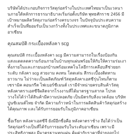
บริษัทได้ประกอบกิจการวัสดุก่อสร้างในประเทศไทยมาเป็นเวลนา
นภายใต้หลักการธรรมาธิบาลเริ่มก่อตั้งบริษัท พุทธศักราช 2456 มี
เป้าหมายผลิตวัสดุงานก่อสร้างครบวงจร ในปัจจุบันประสบความ
สำเร็จเป็นที่ยอมรับเป็นวงกว้างทั้งในประเทศและขนาดภูมิภาค
อาเซียน
คุณสมบัติ กระเบื้องหลังคา scg
คุณสมบัติ กระเบื้องหลังคา scg มีความสามารถในเรื่องป้องกัน
แสงแดดลดความร้อนภายในบ้านทุกแผ่นพร้อมให้กับให้ความร่มเงา
ทั้งภายในและภายนอกบ้านพร้อมเทคโนโลยีการเคลือบสีช่วยยก
ระดับ กลังคา scg สวยงาม คงทน โดดเด่น สีกระเบื้องติดทาน
ยาวนาน ไม่ว่าจะเป็นผลิตภัณฑ์วัสดุหลังคาเอสซีรุ่นไหนก็ตาม
เซรามิค คอนกรีต ไฟเบอร์ซีเมนต์ เรามีจำหน่ายครบสินค้าวัสดุ
หลังคาตราเอสซีจีผลิตจากโรงงานที่ได้มาตรฐานสากล โปรด
วางใจได้ว่าได้สินค้ามีความปลอดภัย เป็นมิตรกับสิ่งแวดล้อม บริษัท
ปูนซิเมนต์ไทย จำกัด มีความก้าวหน้าในการผลิตสินค้าวัสดุก่อสร้าง
ได้คุณภาพ เเละได้รับการยอมรับในภูมิภาคอาเซียน
ชื้อเรียก หลังคาเอสซีจี ยังมีอีกชื่อคือ หลังคาตราช้าง ถือได้ว่าเป็น
วัสดุก่อสร้างเป็นที่ได้รับการยอมรับในระดับอาเซียน เพราะมี
ประสิทธิภาพสูง มีมาตรฐานทุกแผ่น ค้มค่ากับราคาที่จ่ายออกไป