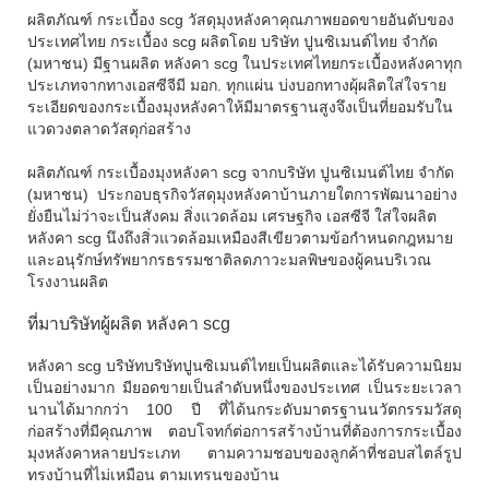
ผลิตภัณฑ์ กระเบื้อง scg วัสดุมุงหลังคาคุณภาพยอดขายอันดับของ
ประเทศไทย กระเบื้อง scg ผลิตโดย บริษัท ปูนซิเมนต์ไทย จำกัด
(มหาชน) มีฐานผลิต หลังคา scg ในประเทศไทยกระเบื้องหลังคาทุก
ประเภทจากทางเอสซีจีมี มอก. ทุกแผ่น บ่งบอกทางผุ้ผลิตใส่ใจราย
ระเอียดของกระเบื้องมุงหลังคาให้มีมาตรฐานสูงจึงเป็นที่ยอมรับใน
แวดวงตลาดวัสดุก่อสร้าง
ผลิตภัณฑ์ กระเบื้องมุงหลังคา scg จากบริษัท ปูนซิเมนต์ไทย จำกัด
(มหาชน) ประกอบธุรกิจวัสดุมุงหลังคาบ้านภายใตการพัฒนาอย่าง
ยั่งยืนไม่ว่าจะเป็นสังคม สิ่งแวดล้อม เศรษฐกิจ เอสซีจี ใส่ใจผลิต
หลังคา scg นึงถึงสิ่วแวดล้อมเหมืองสีเขียวตามข้อกำหนดกฎหมาย
และอนุรักษ์ทรัพยากรธรรมชาติลดภาวะมลพิษของผู้คนบริเวณ
โรงงานผลิต
ที่มาบริษัทผู้ผลิต หลังคา scg
หลังคา scg บริษัทบริษัทปูนซิเมนต์ไทยเป็นผลิตและได้รับความนิยม
เป็นอย่างมาก มียอดขายเป็นลำดับหนึ่งของประเทศ เป็นระยะเวลา
นานได้มากกว่า 100 ปี ที่ได้นกระดับมาตรฐานนวัตกรรมวัสดุ
ก่อสร้างที่มีคุณภาพ ตอบโจทก์ต่อการสร้างบ้านที่ต้องการกระเบื้อง
มุงหลังคาหลายประเภท ตามความชอบของลูกค้าที่ชอบสไตล์รูป
ทรงบ้านที่ไม่เหมือน ตามเทรนของบ้าน