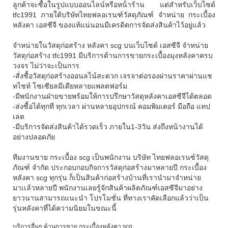
ลูกค้าจะซื้อในรูปแบบออนไลน์หรือหน้่าร้าน แต่สำหรับเว็บไซด์
tfc1991 ภายใต้บริษัทไทยฟลอเรนฑ์วัสดุภัณฑ์ จำหน่าย กระเบื้อง
หลังคา เอสซีจี ของแท้แน่นอนมีเครดิตการจัดส่งสินค้าไว้อยู่แล้ว
จำหน่ายในวัสดุก่อสร้าง
หลังคา scg
บนเว็บไซด์ เอสซีจี จำหน่าย
วัสดุก่อสร้าง tfc1991 มีบริการด้านการขายกระเบื้องมุงหลังคาครบ
วงจร ไม่ว่าจะเป็นการ
-สั่งซื้อวัสดุก่อสร้างออนลไน์สะดวก เจรจาต่อรองผ่านราคาผ่านแช
ทไชท์ โซเซียลมีเดียหลายแพลตฟอร์ม
-มีพนักงานฝ่ายขายพร้อมให้การปรึกษาวัสดุหลังคาเอสซีจีได้ตลอด
-ส่งซื้อได้ทุกที่ ทุกเวลา ผ่านหลายอุปกรณ์ คอมพิมเตอร์ มือถือ แทป
เลต
-มีบริการจัดส่งสินค้าได้รวดเร็ว ภายใน1-3วัน ส่งถึงหน้างานได้
อย่างปลอดภัย
ทีมงานขาย
กระเบื้อง
scg
เป็นพนักงาน บริษัท ไทยฟลอเรนซ์วัสดุ
ภัณฑ์ จำกัด ประกอบกอบกิจการวัสดุก่อสร้างมาหลายปี
กระเบื้อง
หลังคา scg
ทุกรุ่น ก็เป็นสินค้าก่อสร้างบ้านที่เรานำมาจำหน่าย
มาเเล้วหลายปี พนักงานเลยรู้จักสินค้าผลิตภัณฑ์เอสซีจีมาอย่าง
ยาวนานสามารถแนะนำ โปรโมชั่น ที่ทางเราคัดเลือกแล้วว่าเป็น
รุ่นหลังคาที่ได้ความนิยมในขณะนี้
บริการอื่นๆ ด้านการขาย
กระเบื้อง
หลังคา scg