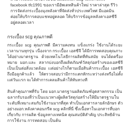
facebook tfc1991 ของเรามีอัพเดทสินค้าใหม่ ราคาล่าสุด รีวิว
การจัดส่งกระเบื้องมุงหลังคาที่จัดส่งทั่วประเทศไทศ มีแอดมิน
ค่อยให้บริการตอบแชทอยู่ตลอด ให้บริการข้อมูลหลังคาเอสซีจี
อยู่ตลอดเวลา
กระเบื้อง scg คุณภาพดี
กระเบื้อง scg
คุณภาพดี มีความคงทน แข็งแกร่ง ใช้งานได้ระยะ
เวลานานทุกรุ่น เนื่องจาก
กระเบื้อง เอสซีจี
ได้มีการทดสอบคุณภาะ
ได้อย่างมาตรฐาน ด้วยเทคโนโลยีการผลิตที่ทันสมัย จนได้ดครื่อง
หมาย มอก.และ สลากบ่งบอกถึงผลิตภัณฑ์วัสดุก่อสร้างของเอสซีจี
เป็นเป็นต่อสิ่งแวดล้อม เเต่อย่างไรก็ตามเมื่อสินค้ากระเบื้อง เอสซีจี
ถึงมือลูกค้าเเล้ว ให้ตรวจสอบว่ามีการเเตกหักระหว่างส่งหรือไม่ตั้ง
เเต่วันเเรก จะได้ทำการเคลมสินค้าให้ทันทวงที
สินค้าคุณภาพที่รับ โดย มอก.มาตรฐานผลิตภัณฑ์อุตสาหกรรม เป็น
ฉลากรับรองที่ว่าเป็นแนวทางผู้ผลิตวัสดุก่อสร้างให้มีมาตรฐานใน
ระดับที่เหมาะสมกับใช้งานมากที่สุด ทำเป็นเอกสารลายลักอักษร ตัว
อย่างมอก.หลังคาคอนกรีต scg คลิกที่นี่ ซึ่งเนื้อหาในเอกสารที่บอก
เกี่ยวกับ การผลิต ข้อมูลทางเทคนิค คุณสมบัติสำคัญ ประสิทธิด้าน
การใช้งาน การทดสอบ เป็นต้น