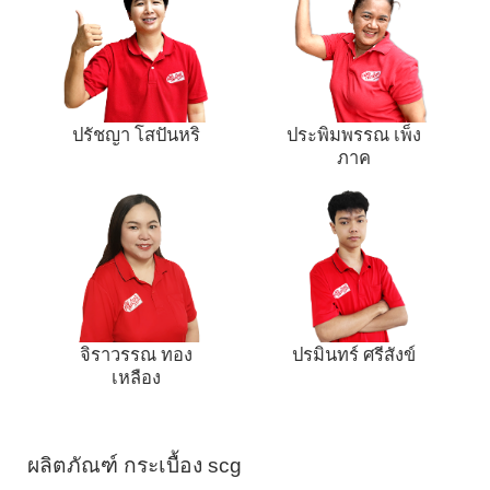
ปรัชญา โสปันหริ
ประพิมพรรณ เพ็ง
ภาค
จิราวรรณ ทอง
ปรมินทร์ ศรีสังข์
เหลือง
ผลิตภัณฑ์ กระเบื้อง scg