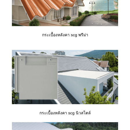
กระเบื้องหลังคา scg พรีม่า
กระเบื้องหลังคา scg นิวสไตล์