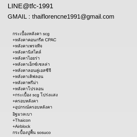
LINE@tfc-1991
GMAIL : thaiflorencne1991@gmail.com
กระเบื้องหลังคา scg
+
หลังคาคอนกรีต CPAC
+
หลังคาเพรจทีจ
+
หลังคานิสไตล์
+
หลังคาไอยร่า
+
หลังคาเอ็กซ์เซลล่า
+
หลังคาลอนคู่เอสซีจี
+
หลังคาเคิฟลอน
+
หลังคาพรีม่า
+หลังคาโปรลอน
+
กระเบื้อง scg โปร่งแสง
+
ครอบหลังคา
+อุปกรณ์ครอบหลังคา
อิฐมวลเบา
+Thaicon
+Airblock
กระบื้องปูพื้น sosuco