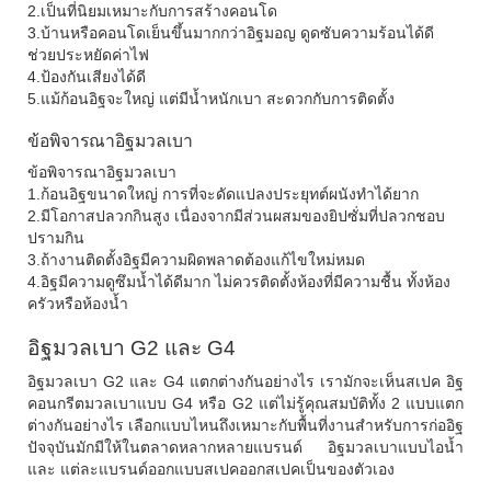
2.เป็นที่นิยมเหมาะกับการสร้างคอนโด
3.บ้านหรือคอนโดเย็นขึ้นมากกว่าอิฐมอญ ดูดซับความร้อนได้ดี
ช่วยประหยัดค่าไฟ
4.ป้องกันเสียงได้ดี
5.แม้ก้อนอิฐจะใหญ่ แต่มีน้ำหนักเบา สะดวกกับการติดตั้ง
ข้อพิจารณาอิฐมวลเบา
ข้อพิจารณาอิฐมวลเบา
1.ก้อนอิฐขนาดใหญ่ การที่จะดัดแปลงประยุทต์ผนังทำได้ยาก
2.มีโอกาสปลวกกินสูง เนื่องจากมีส่วนผสมของยิปซั่มที่ปลวกชอบ
ปรามกิน
3.ถ้างานติดตั้งอิฐมีความผิดพลาดต้องแก้ไขใหม่หมด
4.อิฐมีความดูซึมน้ำได้ดีมาก ไม่ควรติดตั้งห้องที่มีความชื้น ทั้งห้อง
ครัวหรือห้องน้ำ
อิฐมวลเบา G2 และ G4
อิฐมวลเบา G2 และ G4 แตกต่างกันอย่างไร เรามักจะเห็นสเปค อิฐ
คอนกรีตมวลเบาแบบ G4 หรือ G2 แต่ไม่รู้คุณสมบัติทั้ง 2 แบบแตก
ต่างกันอย่างไร เลือกแบบไหนถึงเหมาะกับพื้นที่งานสำหรับการก่ออิฐ
ปัจจุบันมักมีให้ในตลาดหลากหลายแบรนด์ อิฐมวลเบาแบบไอน้ำ
และ แต่ละแบรนด์ออกแบบสเปคออกสเปคเป็นของตัวเอง