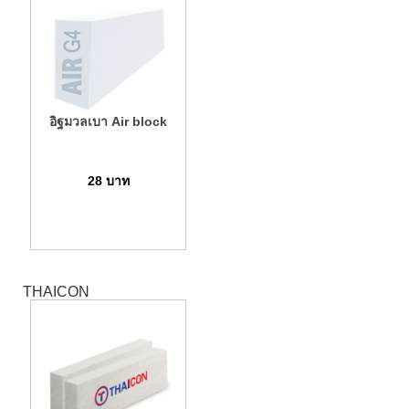
อิฐมวลเบา Air block
28
บาท
THAICON