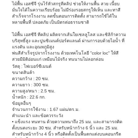
ไม้พื้น เอสซีจี รุ่นไร้หัวสกรูทีคลิป ช่วยให้งานพื้น สวย เนี้ยบ
มั่นใจได้ในความเรียบร้อย ไม่มีร่องรอยสกรูให้เห็น และทาสี
สำเร็จจากโรงงาน ลดขั้นตอนการติดตั้ง สามารถใช้ได้ใน
หลายพื้นที่ ปลอดภัย เป็นมิตรต่อธรรมชาติ
ไม้พื้น เอสซีจี ทีคลิป ผลิตจากเส้นใยเซลลูโลส และซิลิก้าความ
บริสุทธิ์สูง และปูนซิเมนต์ปอร์ตแลนด์ ผ่านการอบด้วยไอน้ำ ที่
แรงดัน และอุณหภูมิสูง
พ่นสีสำเร็จรูปจากโรงงาน ด้วยเทคโนโลยี "color loc" ให้สี
สวยมีมิติอ่อนแก่ เหมือนไม้จริง ทนนานไม่ลอกล่อน
วัสดุ : ไฟเบอร์ซีเมนต์
ขนาดสินค้า
ความกว้าง : 20 ซม.
ความยาว : 300 ซม.
ความสูง/หนา : 2.5 ซม.
น้ำหนัก : 22.6 กก.
ข้อมูลอื่นๆ
จำนวนการใช้งาน : 1.67 แผ่น/ตร.ม.
คำแนะนำ และข้อควรระวัง
• แข็งแรง ทนทาน ด้วยความหนาถึง 25 มม. และสามารถติด
ตั้งบนตงระยะ 30 ซม. สำหรับหน้ากว้าง 6 นิ้ว และ 25 มม.
สำหรับหน้ากว้าง 4 นิ้ว หรือติดตั้งเป็นพื้นตกแต่งบนคอนกรีต