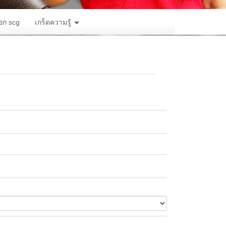
อก scg
เกร็ดความรู้