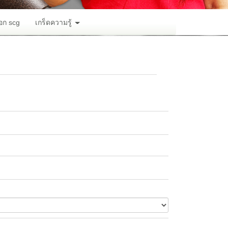
อก scg
เกร็ดความรู้