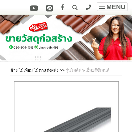
MENU
Toggle
navigatio
ช้าง ไม้เทียม ไม้ตกเเต่งผนัง
>>
รุ่นโมดิน่า-เอ็ม1สีซีเมนต์