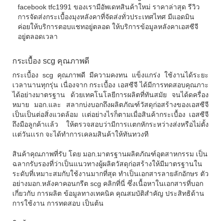
facebook tfc1991 ของเรามีอัพเดทสินค้าใหม่ ราคาล่าสุด รีวิว
การจัดส่งกระเบื้องมุงหลังคาที่จัดส่งทั่วประเทศไทศ มีแอดมิน
ค่อยให้บริการตอบแชทอยู่ตลอด ให้บริการข้อมูลหลังคาเอสซีจี
อยู่ตลอดเวลา
กระเบื้อง scg คุณภาพดี
กระเบื้อง scg
คุณภาพดี มีความคงทน แข็งแกร่ง ใช้งานได้ระยะ
เวลานานทุกรุ่น เนื่องจาก
กระเบื้อง เอสซีจี
ได้มีการทดสอบคุณภาะ
ได้อย่างมาตรฐาน ด้วยเทคโนโลยีการผลิตที่ทันสมัย จนได้ดครื่อง
หมาย มอก.และ สลากบ่งบอกถึงผลิตภัณฑ์วัสดุก่อสร้างของเอสซีจี
เป็นเป็นต่อสิ่งแวดล้อม เเต่อย่างไรก็ตามเมื่อสินค้ากระเบื้อง เอสซีจี
ถึงมือลูกค้าเเล้ว ให้ตรวจสอบว่ามีการเเตกหักระหว่างส่งหรือไม่ตั้ง
เเต่วันเเรก จะได้ทำการเคลมสินค้าให้ทันทวงที
สินค้าคุณภาพที่รับ โดย มอก.มาตรฐานผลิตภัณฑ์อุตสาหกรรม เป็น
ฉลากรับรองที่ว่าเป็นแนวทางผู้ผลิตวัสดุก่อสร้างให้มีมาตรฐานใน
ระดับที่เหมาะสมกับใช้งานมากที่สุด ทำเป็นเอกสารลายลักอักษร ตัว
อย่างมอก.หลังคาคอนกรีต scg คลิกที่นี่ ซึ่งเนื้อหาในเอกสารที่บอก
เกี่ยวกับ การผลิต ข้อมูลทางเทคนิค คุณสมบัติสำคัญ ประสิทธิด้าน
การใช้งาน การทดสอบ เป็นต้น