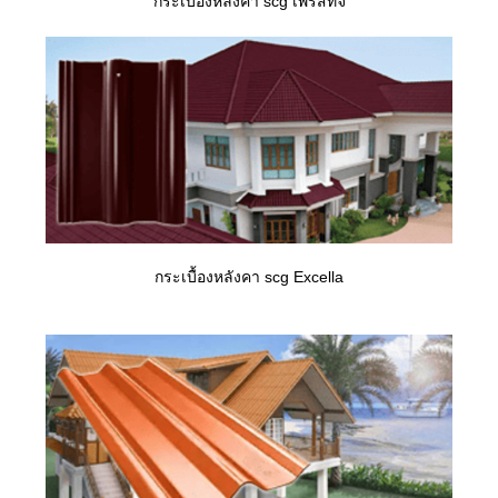
กระเบื้องหลังคา scg เพรสทีจ
กระเบื้องหลังคา scg Excella