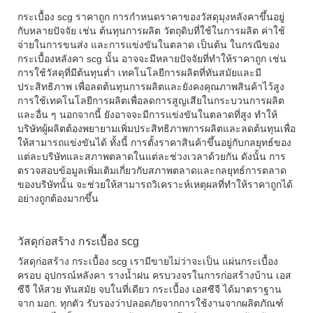
กระเบื้อง scg ราคาถูก
การกำหนดราคาของวัสดุมุงหลังคาขึ้นอยู่
กับหลายปัจจัย เช่น ต้นทุนการผลิต วัตถุดิบที่ใช้ในการผลิต ค่าใช้
จ่ายในการขนส่ง และการแข่งขันในตลาด เป็นต้น ในกรณีของ
กระเบื้องหลังคา
scg
นั้น อาจจะมีหลายปัจจัยที่ทำให้ราคาถูก เช่น
การใช้วัสดุที่มีต้นทุนต่ำ เทคโนโลยีการผลิตที่ทันสมัยและมี
ประสิทธิภาพ เพื่อลดต้นทุนการผลิตและยังคงคุณภาพสินค้าไว้สูง
การใช้เทคโนโลยีการผลิตเพื่อลดการสูญเสียในกระบวนการผลิต
และอื่น ๆ นอกจากนี้ ยังอาจจะมีการแข่งขันในตลาดที่สูง ทำให้
บริษัทผู้ผลิตต้องพยายามเพิ่มประสิทธิภาพการผลิตและลดต้นทุนเพื่อ
ให้สามารถแข่งขันได้ ทั้งนี้ การตั้งราคาสินค้าขึ้นอยู่กับกลยุทธ์ของ
แต่ละบริษัทและสภาพตลาดในแต่ละช่วงเวลาด้วยกัน ดังนั้น การ
ตรวจสอบข้อมูลเพิ่มเติมเกี่ยวกับสภาพตลาดและกลยุทธ์การตลาด
ของบริษัทนั้น จะช่วยให้สามารถวิเคราะห์เหตุผลที่ทำให้ราคาถูกได้
อย่างถูกต้องมากขึ้น
วัสดุก่อสร้าง กระเบื้อง scg
วัสดุก่อสร้าง
กระเบื้อง
scg
เรามีขายไม่ว่าจะเป็น แผ่นกระเบื้อง
ครอบ อุปกรณ์หลังคา รางน้ำฝน ครบวงจรในการก่อสร้างบ้าน เอส
ซีจี ให้สวย ทันสมัย จบในที่เดียว
กระเบื้อง เอสซีจี
ได้มาตราฐาน
จาก มอก. ทุกตัว รับรองว่าปลอดภัยจากการใช้งานจากผลิตภัณฑ์