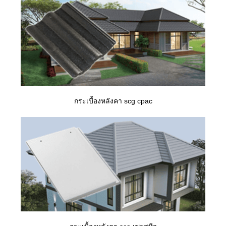
กระเบื้องหลังคา scg cpac