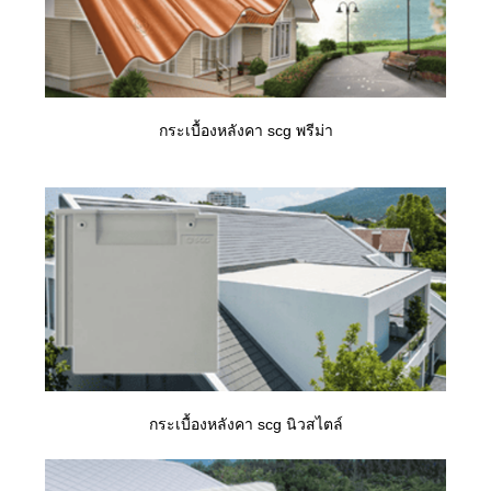
กระเบื้องหลังคา scg พรีม่า
กระเบื้องหลังคา scg นิวสไตล์