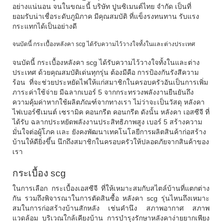
อย่างแน่นอน จนในขณะนี้ บริษัท ปูนซิเมนต์ไทย จำกัด เป็นที่
ยอมรับน่าเชื่อระดับภูมิภาค มีคุณสมบัติ ที่แข็งรงทนทาน รับแรง
กระแทกได้เป็นอย่างดี
จนบัดนี้ กระเบื้องหลังคา scg ได้รับความไว้วางใจทั้งในและต่างประเทศ
จนบัดนี้
กระเบื้อง
หลังคา scg
ได้รับความไว้วางใจทั้งในและต่าง
ประเทศ ด้วยคุณสมบัติเด่นทุกรุ่น ต้องมีคือ การป้องกันรังสีความ
ร้อน ที่จะช่วยประหยัดไฟให้แก่สมาชิกในครอบครัวอันเป็นการเพิ่ม
ภาระค่าใช้จ่าย มีฉลากเบอร์ 5 จากกระทรวงพลังงานยืนยันถึง
ความคุ้มค่าหากใช้ผลิตภัณฑ์จากทางเรา ไม่ว่าจะเป็นวัสดุ หลังคา
ไฟเบอร์ซีเมนต์ เซรามิค คอนกรีต คอนกรีต ดังนั้น
หลังคา เอสซีจี
ที่
ได้รับ ฉลากประหยัดพลังงานประสิทธิภาพสูง เบอร์ 5 สร้างความ
มั่นใจต่อผู้โภค เเละ ยังคงพัฒนาเทคโนโลยีการผลิตสินค้าก่อสร้าง
บ้านให้ดียิ่งขึ้น นึกถึงสมาชิกในครอบครัวให้ปลอดภัยจากสินค้าของ
เรา
กระเบื้อง
scg
ในการเลือก กระเบื้องเอสซีจี ที่ให้เหมาะสมกับสไตล์บ้านที่แตกต่าง
กัน รวมถึงพิจารณาในการตัดสินซื้อ หลังคา scg รุ่นไหนถึงเหมาะ
สมในการก่อสร้างบ้านสักหลัง เช่นคำนึง สภาพอากาศ สภาพ
แวดล้อม บริเวณใกล้เคียงบ้าน การบำรุงรักษาหลังคาง่ายยากเพียง