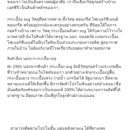
ของเรา ไม่เป็นอันตรายต่อผู้อาศัย เราจึงเลือกวัสดุก่อสร้างบ้าน
เอสซีจี เป็นสินค้าหลักของเรา
กระเบื้อง scg
วัสดุที่หลากหลาย ทั้งวัสดุ คอนกรีต ไฟเบอร์ซีเมนต์
คอนกรีต พร้อมอุปกรณ์และครอบอย่างครบครัน ที่นิยมให้ในการ
ก่อสร้างบ้าน เพราะ วัสดุ
กระเบื้องหลังคา scg
ได้รับความไว้วางใจ
มาหลายปี มั่นใจสินค้าได้มาตรฐาน มอก. ปลอดภัย เเถมกระเบื้อง
ไฟเบอร์ซีเมนต์ไม่มีแร่ใยหินเป็นส่วนประกอบการผลิต สูดอากาศ
ภายในบ้าน ไม่ต้องกังวลมีโรคเกี่ยวกับปอดมาทำลายสุขภาพ
สินค้าอื่นๆ นอกจาก กระเบื้อง scg
tfc 1991 นอกจากสินค้า กระเบื้อง scg ยังมีวัสดุก่อสร้างประเภทอื่น
ที่ว่างจำหน่ายบนเว็บไซด์ของเรา ยกตัวอย่างเช่นกระเบื้องปูพื้น
กระเบื้องยาง กระเบื้องสระว่ายน้ำ แกรนิตโต้ อิฐมวลเบา มีหลาย
หลายแบรนด์ให้เลือกซื้อ มีการจัดทำโปรโมชั่นอย่างสม่ำเสมอ เชื่อ
มั่นผลิตภัณฑ์ของเราเป็นของแท้ 100% ได้ผ่านขบวนการผลิตที่ได้
มาตรฐาน มีคุณภาพ เป็นที่ถูกใจลูกค้าอย่างแน่นอน
สามารถติดตามโปรโมชั้น แผ่นหลังคาscg ได้ที่ทางเพจ