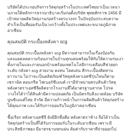
บริษัทได้ประกอบกิจการวัสดุก่อสร้างในประเทศไทยมาเป็นเวลนา
นภายใต้หลักการธรรมาธิบาลเริ่มก่อตั้งบริษัท พุทธศักราช 2456 มี
เป้าหมายผลิตวัสดุงานก่อสร้างครบวงจร ในปัจจุบันประสบความ
สำเร็จเป็นที่ยอมรับเป็นวงกว้างทั้งในประเทศและขนาดภูมิภาค
อาเซียน
คุณสมบัติ กระเบื้องหลังคา scg
คุณสมบัติ กระเบื้องหลังคา scg มีความสามารถในเรื่องป้องกัน
แสงแดดลดความร้อนภายในบ้านทุกแผ่นพร้อมให้กับให้ความร่มเงา
ทั้งภายในและภายนอกบ้านพร้อมเทคโนโลยีการเคลือบสีช่วยยก
ระดับ กลังคา scg สวยงาม คงทน โดดเด่น สีกระเบื้องติดทาน
ยาวนาน ไม่ว่าจะเป็นผลิตภัณฑ์วัสดุหลังคาเอสซีรุ่นไหนก็ตาม
เซรามิค คอนกรีต ไฟเบอร์ซีเมนต์ เรามีจำหน่ายครบสินค้าวัสดุ
หลังคาตราเอสซีจีผลิตจากโรงงานที่ได้มาตรฐานสากล โปรด
วางใจได้ว่าได้สินค้ามีความปลอดภัย เป็นมิตรกับสิ่งแวดล้อม บริษัท
ปูนซิเมนต์ไทย จำกัด มีความก้าวหน้าในการผลิตสินค้าวัสดุก่อสร้าง
ได้คุณภาพ เเละได้รับการยอมรับในภูมิภาคอาเซียน
ชื้อเรียก หลังคาเอสซีจี ยังมีอีกชื่อคือ หลังคาตราช้าง ถือได้ว่าเป็น
วัสดุก่อสร้างเป็นที่ได้รับการยอมรับในระดับอาเซียน เพราะมี
ประสิทธิภาพสูง มีมาตรฐานทุกแผ่น ค้มค่ากับราคาที่จ่ายออกไป