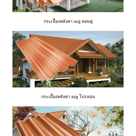
กระเบื้องหลังคา scg ลอนคู่
กระเบื้องหลังคา scg โปรลอน