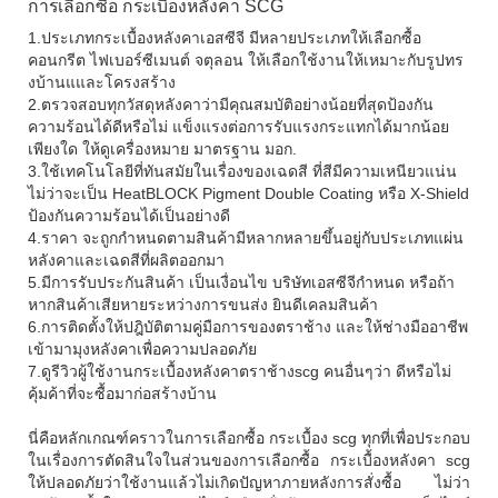
การเลือกซื้อ กระเบื้องหลังคา SCG
1.ประเภทกระเบื้องหลังคาเอสซีจี มีหลายประเภทให้เลือกซื้อ
คอนกรีต ไฟเบอร์ซีเมนต์ จตุลอน ให้เลือกใช้งานให้เหมาะกับรูปทร
งบ้านแและโครงสร้าง
2.ตรวจสอบทุกวัสดุหลังคาว่ามีคุณสมบัติอย่างน้อยที่สุดป้องกัน
ความร้อนได้ดีหรือไม่ แข็งแรงต่อการรับแรงกระแทกได้มากน้อย
เพียงใด ให้ดูเครื่องหมาย มาตรฐาน มอก.
3.ใช้เทคโนโลยีที่ทันสมัยในเรื่องของเฉดสี ที่สีมีความเหนียวแน่น
ไม่ว่าจะเป็น HeatBLOCK Pigment Double Coating หรือ X-Shield
ป้องกันความร้อนได้เป็นอย่างดี
4.ราคา จะถูกกำหนดตามสินค้ามีหลากหลายขึ้นอยู่กับประเภทแผ่น
หลังคาและเฉดสีที่ผลิตออกมา
5.มีการรับประกันสินค้า เป็นเงื่อนไข บริษัทเอสซีจีกำหนด หรือถ้า
หากสินค้าเสียหายระหว่างการขนส่ง ยินดีเคลมสินค้า
6.การติดตั้งให้ปฎิบัติตามคู่มือการของตราช้าง และให้ช่างมืออาชีพ
เข้ามามุงหลังคาเพื่อความปลอดภัย
7.ดูรีวิวผู้ใช้งานกระเบื้องหลังคาตราช้างscg คนอื่นๆว่า ดีหรือไม่
คุ้มค้าที่จะซื้อมาก่อสร้างบ้าน
นี่คือหลักเกณฑ์คราวในการเลือกซื้อ กระเบื้อง scg ทุกที่เพื่อประกอบ
ในเรื่องการตัดสินใจในส่วนของการเลือกซื้อ กระเบื้องหลังคา scg
ให้ปลอดภัยว่าใช้งานแล้วไม่เกิดปัญหาภายหลังการสั่งซื้อ ไม่ว่า