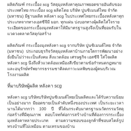
ผลิตภัณฑ์ กระเบื้อง scg วัสดุมุงหลังคาคุณภาพยอดขายอันดับของ
ประเทศไทย กระเบื้อง scg ผลิตโดย บริษัท ปูนซิเมนต์ไทย จำกัด
(มหาชน) มีฐานผลิต หลังคา scg ในประเทศไทยกระเบื้องหลังคาทุก
ประเภทจากทางเอสซีจีมี มอก. ทุกแผ่น บ่งบอกทางผุ้ผลิตใส่ใจราย
ระเอียดของกระเบื้องมุงหลังคาให้มีมาตรฐานสูงจึงเป็นที่ยอมรับใน
แวดวงตลาดวัสดุก่อสร้าง
ผลิตภัณฑ์ กระเบื้องมุงหลังคา scg จากบริษัท ปูนซิเมนต์ไทย จำกัด
(มหาชน) ประกอบธุรกิจวัสดุมุงหลังคาบ้านภายใตการพัฒนาอย่าง
ยั่งยืนไม่ว่าจะเป็นสังคม สิ่งแวดล้อม เศรษฐกิจ เอสซีจี ใส่ใจผลิต
หลังคา scg นึงถึงสิ่วแวดล้อมเหมืองสีเขียวตามข้อกำหนดกฎหมาย
และอนุรักษ์ทรัพยากรธรรมชาติลดภาวะมลพิษของผู้คนบริเวณ
โรงงานผลิต
ที่มาบริษัทผู้ผลิต หลังคา scg
หลังคา scg บริษัทบริษัทปูนซิเมนต์ไทยเป็นผลิตและได้รับความนิยม
เป็นอย่างมาก มียอดขายเป็นลำดับหนึ่งของประเทศ เป็นระยะเวลา
นานได้มากกว่า 100 ปี ที่ได้นกระดับมาตรฐานนวัตกรรมวัสดุ
ก่อสร้างที่มีคุณภาพ ตอบโจทก์ต่อการสร้างบ้านที่ต้องการกระเบื้อง
มุงหลังคาหลายประเภท ตามความชอบของลูกค้าที่ชอบสไตล์รูป
ทรงบ้านที่ไม่เหมือน ตามเทรนของบ้าน