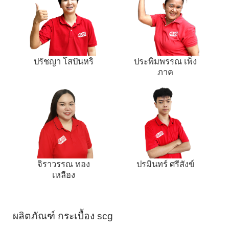
ปรัชญา โสปันหริ
ประพิมพรรณ เพ็ง
ภาค
จิราวรรณ ทอง
ปรมินทร์ ศรีสังข์
เหลือง
ผลิตภัณฑ์ กระเบื้อง scg