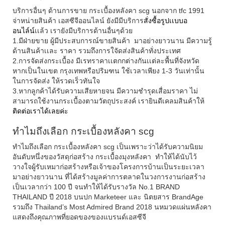
บริการอื่นๆ ด้านการขาย
กระเบื้อง
หลังคา scg
นอกจาก tfc 1991
จ่าหน่ายสินค้า เอสซีจีออนไลน์ ยังมีมีบริการ
สั่งซื้อรูปเเบบอ
อนไล์น์
เเล้ว เรายังมีบริการด้านอื่นๆด้วย
1.มีฝ่ายขาย ผู้มีประสบการณ์ขายสินค้า มาอย่างยาวนาน มีความรู้
ด้านสินค้าเเละ ราคา รวมถึงการใจัดส่งสินค้าทั่งประเทศ
2.การจัดส่งกระเบื้อง มีเรทราคาเเตกกต่างกันเเต่ละพื้นที่จังหวัด
หากเป็นในเขต กรุงเทพหรือปริมฑน ใช้เวลาเพียง 1-3 วันเท่านั้น
ในการจัดส่ง ให้รวดเร็วทันใจ
3.หากลูกค้าได้รับความเสียหายจน มีความชำรุดเสื่อมราคา ไม่
สามารถใช้งานกระเบื้องตามวัตถุประสงค์ เรายินดีเคลมสินค้าให้
ติดต่อเราได้เลยค่ะ
ทำไมถึงเลือก กระเบื้องหลังคา scg
ทำไมถึงเลือก กระเบื้องหลังคา scg เป็นเพราะว่าได้รับความนิยม
อันดับหนึ่งของวัสดุก่อสร้าง กระเบื้องมุงหลังคา ทำให้ได้นับไว้
วางใจผู้รับเหมาก่อสร้างหรือเจ้าของโครงการบ้านเป็นระยะเวลา
มาอย่างยาวนาน ที่ได้สร้างมูลค่าการตลาดในวงการงานก่อสร้าง
เป็นเวลากว่า 100 ปี จนทำให้ได้รับรางวัล No.1 BRAND
THAILAND ปี 2018 บนปก Marketeer และ นิตยสาร BrandAge
รวมถึง Thailand’s Most Admired Brand 2018 นหมวดแผ่นหลังคา
แสดงถึงคุณภาพที่ยอดของของแบรนด์เอสซีจี