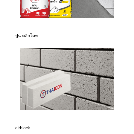
ปูน คลิกโคท
airblock