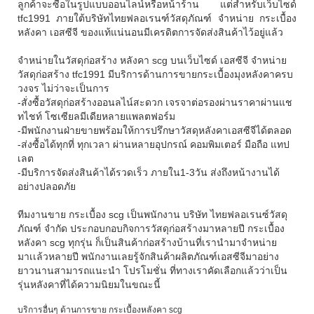
ลูกค้าจะซื้อในรูปแบบออนไลน์หรือหน้่าร้าน แต่สำหรับเว็บไซด์
tfc1991 ภายใต้บริษัทไทยฟลอเรนฑ์วัสดุภัณฑ์ จำหน่าย กระเบื้อง
หลังคา เอสซีจี ของแท้แน่นอนมีเครดิตการจัดส่งสินค้าไว้อยู่แล้ว
จำหน่ายในวัสดุก่อสร้าง
หลังคา scg
บนเว็บไซด์ เอสซีจี จำหน่าย
วัสดุก่อสร้าง tfc1991 มีบริการด้านการขายกระเบื้องมุงหลังคาครบ
วงจร ไม่ว่าจะเป็นการ
-สั่งซื้อวัสดุก่อสร้างออนลไน์สะดวก เจรจาต่อรองผ่านราคาผ่านแช
ทไชท์ โซเซียลมีเดียหลายแพลตฟอร์ม
-มีพนักงานฝ่ายขายพร้อมให้การปรึกษาวัสดุหลังคาเอสซีจีได้ตลอด
-ส่งซื้อได้ทุกที่ ทุกเวลา ผ่านหลายอุปกรณ์ คอมพิมเตอร์ มือถือ แทป
เลต
-มีบริการจัดส่งสินค้าได้รวดเร็ว ภายใน1-3วัน ส่งถึงหน้างานได้
อย่างปลอดภัย
ทีมงานขาย
กระเบื้อง
scg
เป็นพนักงาน บริษัท ไทยฟลอเรนซ์วัสดุ
ภัณฑ์ จำกัด ประกอบกอบกิจการวัสดุก่อสร้างมาหลายปี
กระเบื้อง
หลังคา scg
ทุกรุ่น ก็เป็นสินค้าก่อสร้างบ้านที่เรานำมาจำหน่าย
มาเเล้วหลายปี พนักงานเลยรู้จักสินค้าผลิตภัณฑ์เอสซีจีมาอย่าง
ยาวนานสามารถแนะนำ โปรโมชั่น ที่ทางเราคัดเลือกแล้วว่าเป็น
รุ่นหลังคาที่ได้ความนิยมในขณะนี้
บริการอื่นๆ ด้านการขาย
กระเบื้อง
หลังคา scg