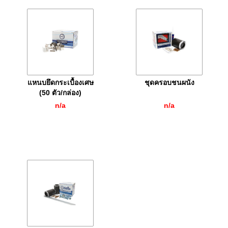
แหนบยึดกระเบื้องเศษ
ชุดครอบชนผนัง
(50 ตัว/กล่อง)
n/a
n/a