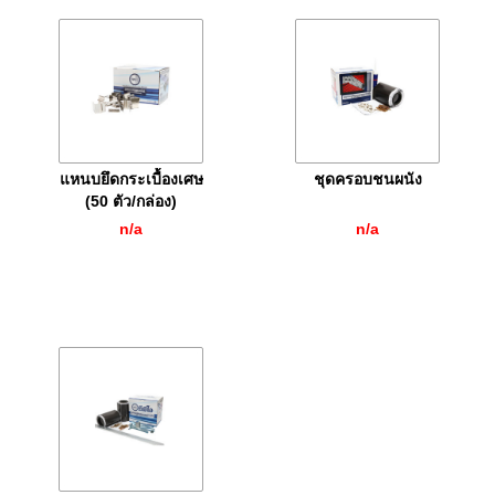
แหนบยึดกระเบื้องเศษ
ชุดครอบชนผนัง
(50 ตัว/กล่อง)
n/a
n/a