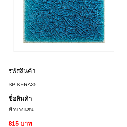
รหัสสินค้า
SP-KERA35
ชื่อสินค้า
ฟ้าบางแสน
815
บาท