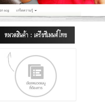
อก scg
เกร็ดความรู้