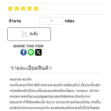
จำนวน
กล่อง
สั่งซื้อ
SHARE THIS ITEM
รายละเอียดสินค้า
เคอราดล แอนทีค
กระเบื้องเคอร่าไทล์ ซีรี่ส์ เคอราดล แอนทีค (เคลือบแก้ว) เป็นกระเบื้องผิว
หน้าเคลือบแก้วที่มีความโดดเด่นของผิวเคลือบใสแบบ "แตกลาน" เกิดจาก
เทคนิคการเผาที่อุณหภูมิสูงและมีคุณสมบัติพิเศษของวัตถุดิบจาก
ธรรมชาติ ทำให้ผิวเคลือบใส มันวาว ประกอบกับจุดดำแบบดั้งเดิม เกิดเป็น
เอกลักษณ์ความงดงามเฉพาะตัว แบบแฮนด์เมดที่ลวดลายไม่ซ้ำกันในแต่ละ