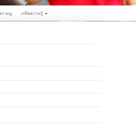
อก scg
เกร็ดความรู้